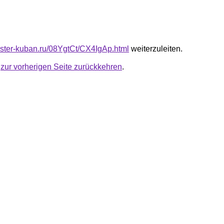
master-kuban.ru/08YgtCt/CX4IgAp.html
weiterzuleiten.
u
zur vorherigen Seite zurückkehren
.