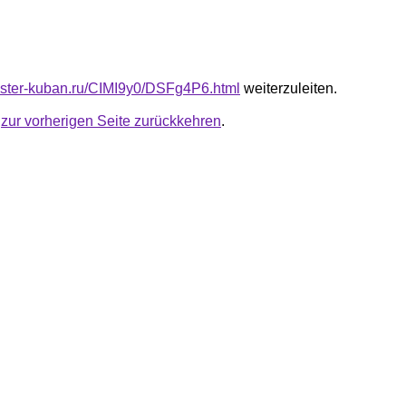
master-kuban.ru/CIMI9y0/DSFg4P6.html
weiterzuleiten.
u
zur vorherigen Seite zurückkehren
.