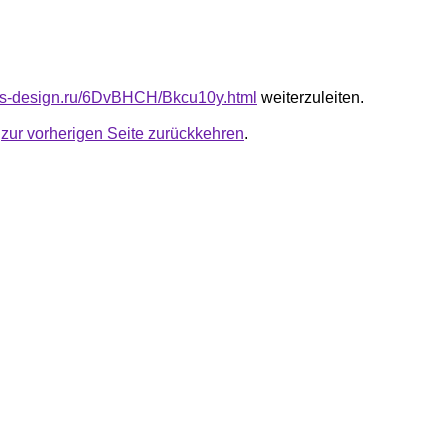
cus-design.ru/6DvBHCH/Bkcu10y.html
weiterzuleiten.
u
zur vorherigen Seite zurückkehren
.