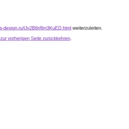
cus-design.ru/IJv2B8r/8m3KuED.html
weiterzuleiten.
u
zur vorherigen Seite zurückkehren
.