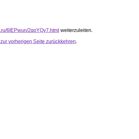
fb.ru/6IEPwun/2qoYQy7.html
weiterzuleiten.
u
zur vorherigen Seite zurückkehren
.