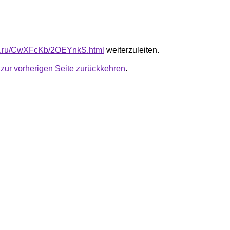
fb.ru/CwXFcKb/2OEYnkS.html
weiterzuleiten.
u
zur vorherigen Seite zurückkehren
.