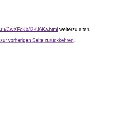
fb.ru/CwXFcKb/I2KJ6Ka.html
weiterzuleiten.
u
zur vorherigen Seite zurückkehren
.