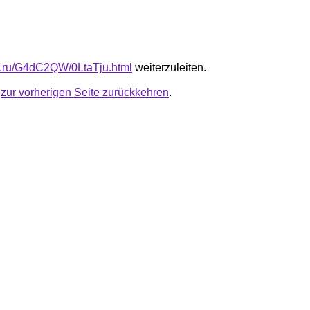
fb.ru/G4dC2QW/0LtaTju.html
weiterzuleiten.
u
zur vorherigen Seite zurückkehren
.