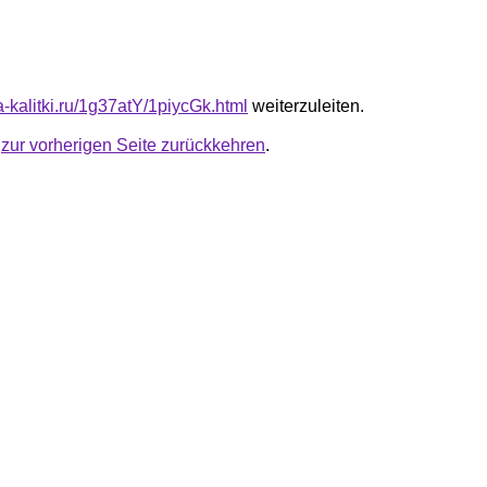
ta-kalitki.ru/1g37atY/1piycGk.html
weiterzuleiten.
u
zur vorherigen Seite zurückkehren
.