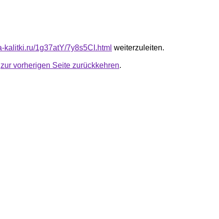
ta-kalitki.ru/1g37atY/7y8s5CI.html
weiterzuleiten.
u
zur vorherigen Seite zurückkehren
.