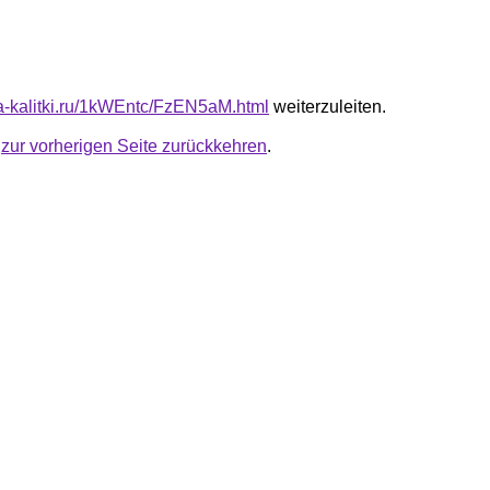
ota-kalitki.ru/1kWEntc/FzEN5aM.html
weiterzuleiten.
u
zur vorherigen Seite zurückkehren
.