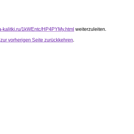
ota-kalitki.ru/1kWEntc/HP4PYMy.html
weiterzuleiten.
u
zur vorherigen Seite zurückkehren
.