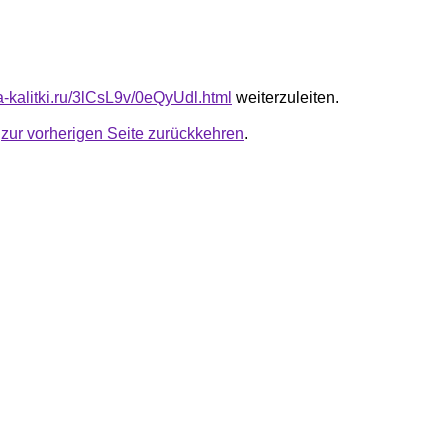
ta-kalitki.ru/3lCsL9v/0eQyUdl.html
weiterzuleiten.
u
zur vorherigen Seite zurückkehren
.