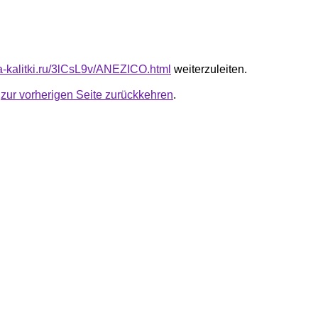
ta-kalitki.ru/3lCsL9v/ANEZICO.html
weiterzuleiten.
u
zur vorherigen Seite zurückkehren
.