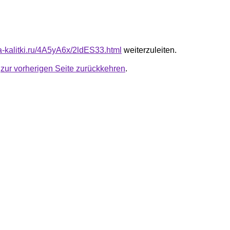
ta-kalitki.ru/4A5yA6x/2ldES33.html
weiterzuleiten.
u
zur vorherigen Seite zurückkehren
.