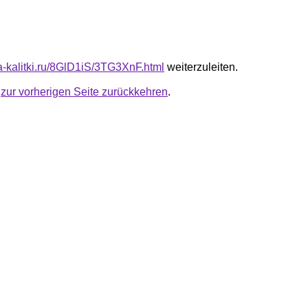
ta-kalitki.ru/8GlD1iS/3TG3XnF.html
weiterzuleiten.
u
zur vorherigen Seite zurückkehren
.