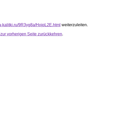
ta-kalitki.ru/9R3yg8a/HojpL2E.html
weiterzuleiten.
u
zur vorherigen Seite zurückkehren
.