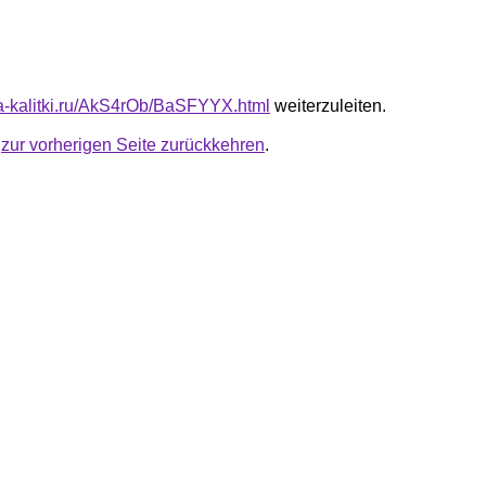
ota-kalitki.ru/AkS4rOb/BaSFYYX.html
weiterzuleiten.
u
zur vorherigen Seite zurückkehren
.