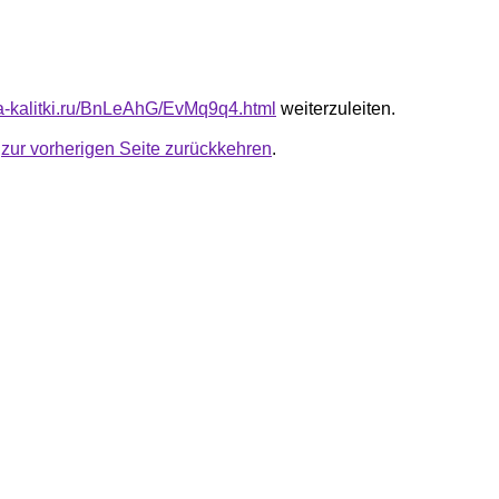
ota-kalitki.ru/BnLeAhG/EvMq9q4.html
weiterzuleiten.
u
zur vorherigen Seite zurückkehren
.