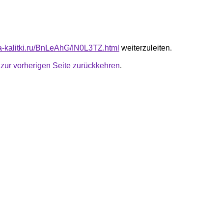
ta-kalitki.ru/BnLeAhG/IN0L3TZ.html
weiterzuleiten.
u
zur vorherigen Seite zurückkehren
.