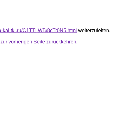
ota-kalitki.ru/C1TTLWB/8cTr0N5.html
weiterzuleiten.
u
zur vorherigen Seite zurückkehren
.