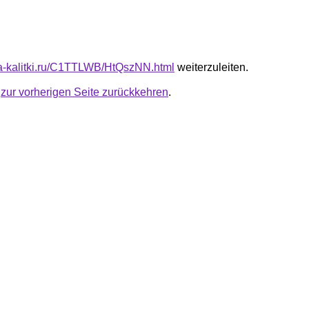
ota-kalitki.ru/C1TTLWB/HtQszNN.html
weiterzuleiten.
u
zur vorherigen Seite zurückkehren
.