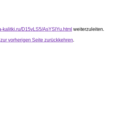
ta-kalitki.ru/D15vLS5/AsYSIYu.html
weiterzuleiten.
u
zur vorherigen Seite zurückkehren
.