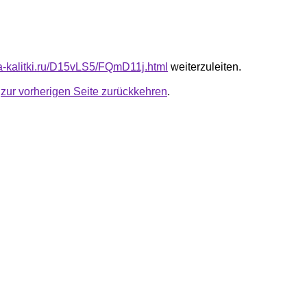
ota-kalitki.ru/D15vLS5/FQmD11j.html
weiterzuleiten.
u
zur vorherigen Seite zurückkehren
.