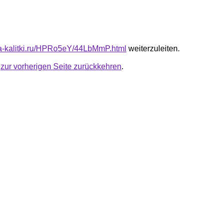
ota-kalitki.ru/HPRo5eY/44LbMmP.html
weiterzuleiten.
u
zur vorherigen Seite zurückkehren
.